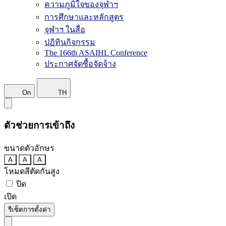
ความภูมิใจของจุฬาฯ
การศึกษาและหลักสูตร
จุฬาฯ ในสื่อ
ปฏิทินกิจกรรม
The 166th ASAIHL Conference
ประกาศจัดซื้อจัดจ้าง
On
TH
ตัวช่วยการเข้าถึง
ขนาดตัวอักษร
A
A
A
โหมดสีตัดกันสูง
ปิด
เปิด
รีเซ็ตการตั้งค่า