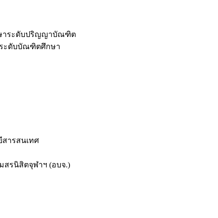
กษาระดับปริญญาบัณฑิต
ระดับบัณฑิตศึกษา
ยีสารสนเทศ
สรนิสิตจุฬาฯ (อบจ.)