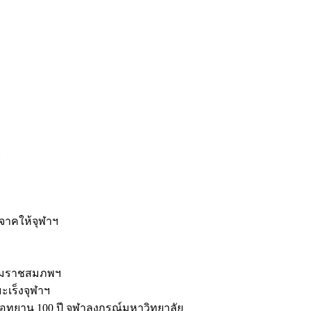
ะ
ิจาคให้จุฬาฯ
รมราชสมภพฯ
มะเร็งจุฬาฯ
ุทยาน 100 ปี จุฬาลงกรณ์มหาวิทยาลัย