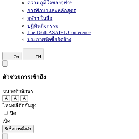
ความภูมิใจของจุฬาฯ
การศึกษาและหลักสูตร
จุฬาฯ ในสื่อ
ปฏิทินกิจกรรม
The 166th ASAIHL Conference
ประกาศจัดซื้อจัดจ้าง
On
TH
ตัวช่วยการเข้าถึง
ขนาดตัวอักษร
A
A
A
โหมดสีตัดกันสูง
ปิด
เปิด
รีเซ็ตการตั้งค่า