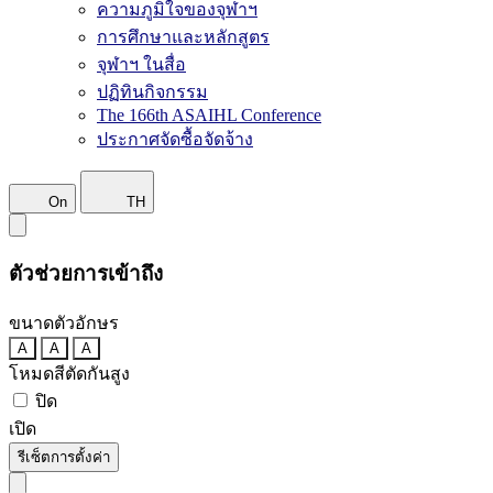
ความภูมิใจของจุฬาฯ
การศึกษาและหลักสูตร
จุฬาฯ ในสื่อ
ปฏิทินกิจกรรม
The 166th ASAIHL Conference
ประกาศจัดซื้อจัดจ้าง
On
TH
ตัวช่วยการเข้าถึง
ขนาดตัวอักษร
A
A
A
โหมดสีตัดกันสูง
ปิด
เปิด
รีเซ็ตการตั้งค่า