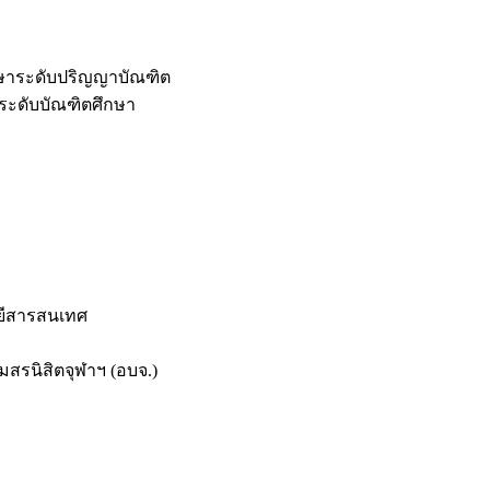
กษาระดับปริญญาบัณฑิต
ระดับบัณฑิตศึกษา
ยีสารสนเทศ
สรนิสิตจุฬาฯ (อบจ.)