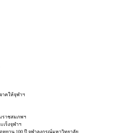
ะ
ิจาคให้จุฬาฯ
รมราชสมภพฯ
มะเร็งจุฬาฯ
ุทยาน 100 ปี จุฬาลงกรณ์มหาวิทยาลัย