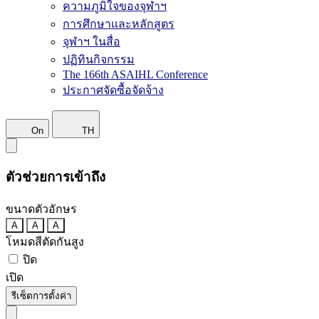
ความภูมิใจของจุฬาฯ
การศึกษาและหลักสูตร
จุฬาฯ ในสื่อ
ปฏิทินกิจกรรม
The 166th ASAIHL Conference
ประกาศจัดซื้อจัดจ้าง
On
TH
ตัวช่วยการเข้าถึง
ขนาดตัวอักษร
A
A
A
โหมดสีตัดกันสูง
ปิด
เปิด
รีเซ็ตการตั้งค่า