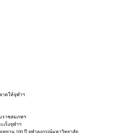
ะ
ิจาคให้จุฬาฯ
รมราชสมภพฯ
มะเร็งจุฬาฯ
ุทยาน 100 ปี จุฬาลงกรณ์มหาวิทยาลัย