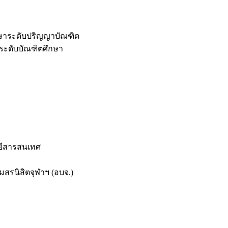
กษาระดับปริญญาบัณฑิต
ระดับบัณฑิตศึกษา
ยีสารสนเทศ
สรนิสิตจุฬาฯ (อบจ.)