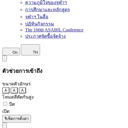
ความภูมิใจของจุฬาฯ
การศึกษาและหลักสูตร
จุฬาฯ ในสื่อ
ปฏิทินกิจกรรม
The 166th ASAIHL Conference
ประกาศจัดซื้อจัดจ้าง
On
TH
ตัวช่วยการเข้าถึง
ขนาดตัวอักษร
A
A
A
โหมดสีตัดกันสูง
ปิด
เปิด
รีเซ็ตการตั้งค่า