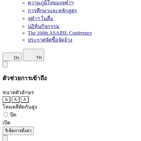
ความภูมิใจของจุฬาฯ
การศึกษาและหลักสูตร
จุฬาฯ ในสื่อ
ปฏิทินกิจกรรม
The 166th ASAIHL Conference
ประกาศจัดซื้อจัดจ้าง
On
TH
ตัวช่วยการเข้าถึง
ขนาดตัวอักษร
A
A
A
โหมดสีตัดกันสูง
ปิด
เปิด
รีเซ็ตการตั้งค่า