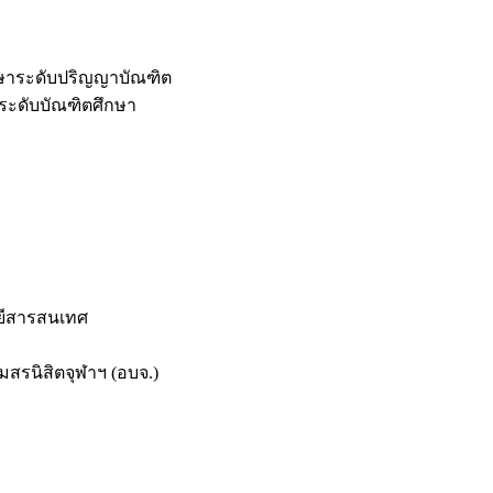
กษาระดับปริญญาบัณฑิต
ระดับบัณฑิตศึกษา
ยีสารสนเทศ
สรนิสิตจุฬาฯ (อบจ.)