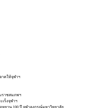
ะ
ิจาคให้จุฬาฯ
รมราชสมภพฯ
มะเร็งจุฬาฯ
ุทยาน 100 ปี จุฬาลงกรณ์มหาวิทยาลัย