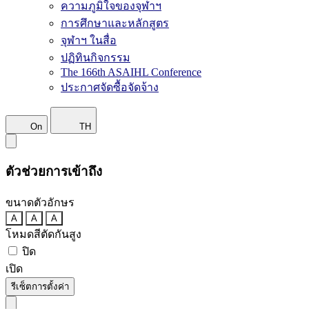
ความภูมิใจของจุฬาฯ
การศึกษาและหลักสูตร
จุฬาฯ ในสื่อ
ปฏิทินกิจกรรม
The 166th ASAIHL Conference
ประกาศจัดซื้อจัดจ้าง
On
TH
ตัวช่วยการเข้าถึง
ขนาดตัวอักษร
A
A
A
โหมดสีตัดกันสูง
ปิด
เปิด
รีเซ็ตการตั้งค่า