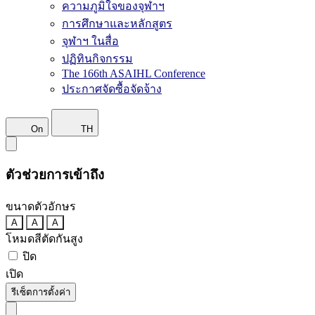
ความภูมิใจของจุฬาฯ
การศึกษาและหลักสูตร
จุฬาฯ ในสื่อ
ปฏิทินกิจกรรม
The 166th ASAIHL Conference
ประกาศจัดซื้อจัดจ้าง
On
TH
ตัวช่วยการเข้าถึง
ขนาดตัวอักษร
A
A
A
โหมดสีตัดกันสูง
ปิด
เปิด
รีเซ็ตการตั้งค่า