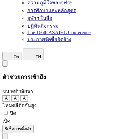
ความภูมิใจของจุฬาฯ
การศึกษาและหลักสูตร
จุฬาฯ ในสื่อ
ปฏิทินกิจกรรม
The 166th ASAIHL Conference
ประกาศจัดซื้อจัดจ้าง
On
TH
ตัวช่วยการเข้าถึง
ขนาดตัวอักษร
A
A
A
โหมดสีตัดกันสูง
ปิด
เปิด
รีเซ็ตการตั้งค่า