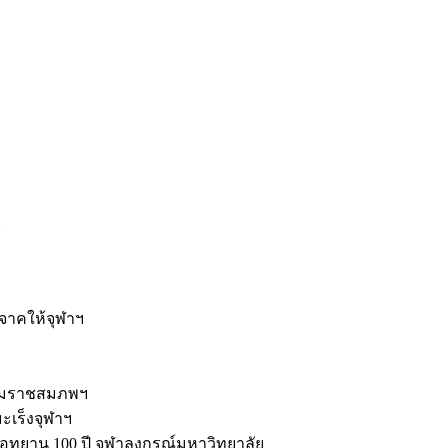
ะ
ิจาคให้จุฬาฯ
รมราชสมภพฯ
มะเร็งจุฬาฯ
ุทยาน 100 ปี จุฬาลงกรณ์มหาวิทยาลัย