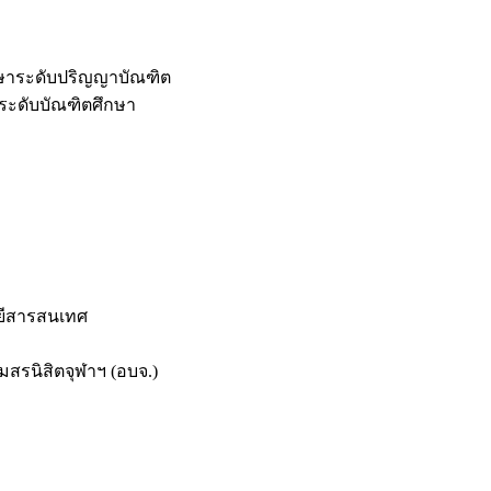
กษาระดับปริญญาบัณฑิต
ระดับบัณฑิตศึกษา
ยีสารสนเทศ
สรนิสิตจุฬาฯ (อบจ.)