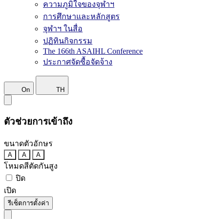
ความภูมิใจของจุฬาฯ
การศึกษาและหลักสูตร
จุฬาฯ ในสื่อ
ปฏิทินกิจกรรม
The 166th ASAIHL Conference
ประกาศจัดซื้อจัดจ้าง
On
TH
ตัวช่วยการเข้าถึง
ขนาดตัวอักษร
A
A
A
โหมดสีตัดกันสูง
ปิด
เปิด
รีเซ็ตการตั้งค่า