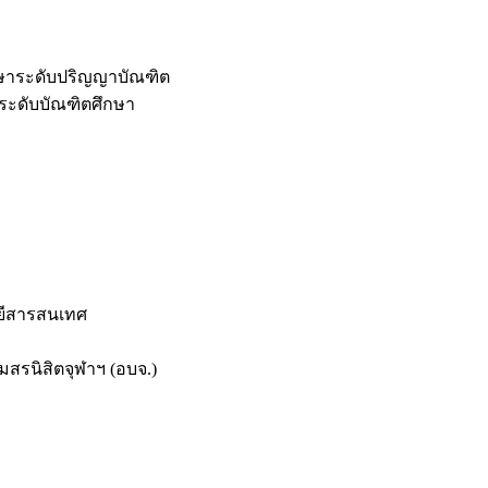
กษาระดับปริญญาบัณฑิต
ระดับบัณฑิตศึกษา
ยีสารสนเทศ
สรนิสิตจุฬาฯ (อบจ.)