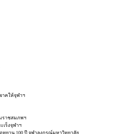
ะ
ิจาคให้จุฬาฯ
รมราชสมภพฯ
มะเร็งจุฬาฯ
ุทยาน 100 ปี จุฬาลงกรณ์มหาวิทยาลัย