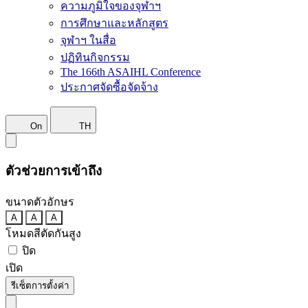
ความภูมิใจของจุฬาฯ
การศึกษาและหลักสูตร
จุฬาฯ ในสื่อ
ปฏิทินกิจกรรม
The 166th ASAIHL Conference
ประกาศจัดซื้อจัดจ้าง
On
TH
ตัวช่วยการเข้าถึง
ขนาดตัวอักษร
A
A
A
โหมดสีตัดกันสูง
ปิด
เปิด
รีเซ็ตการตั้งค่า