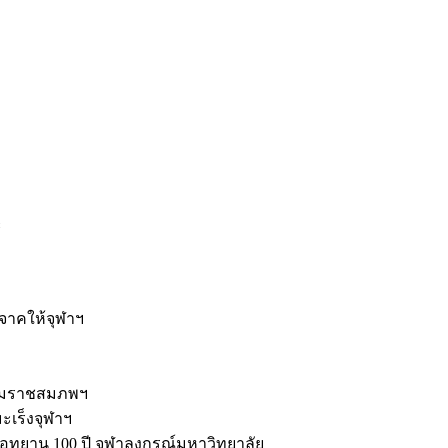
ะ
ิจาคให้จุฬาฯ
รมราชสมภพฯ
มะเร็งจุฬาฯ
ุทยาน 100 ปี จุฬาลงกรณ์มหาวิทยาลัย