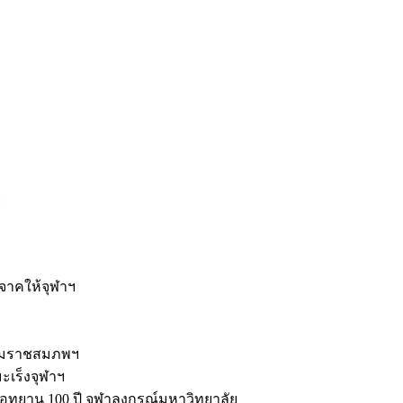
ะ
ิจาคให้จุฬาฯ
รมราชสมภพฯ
มะเร็งจุฬาฯ
ุทยาน 100 ปี จุฬาลงกรณ์มหาวิทยาลัย