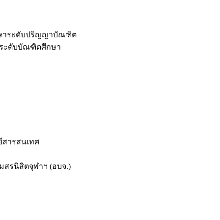
กษาระดับปริญญาบัณฑิต
ระดับบัณฑิตศึกษา
ยีสารสนเทศ
สรนิสิตจุฬาฯ (อบจ.)