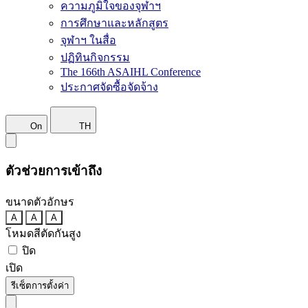
ความภูมิใจของจุฬาฯ
การศึกษาและหลักสูตร
จุฬาฯ ในสื่อ
ปฏิทินกิจกรรม
The 166th ASAIHL Conference
ประกาศจัดซื้อจัดจ้าง
On
TH
ตัวช่วยการเข้าถึง
ขนาดตัวอักษร
A
A
A
โหมดสีตัดกันสูง
ปิด
เปิด
รีเซ็ตการตั้งค่า