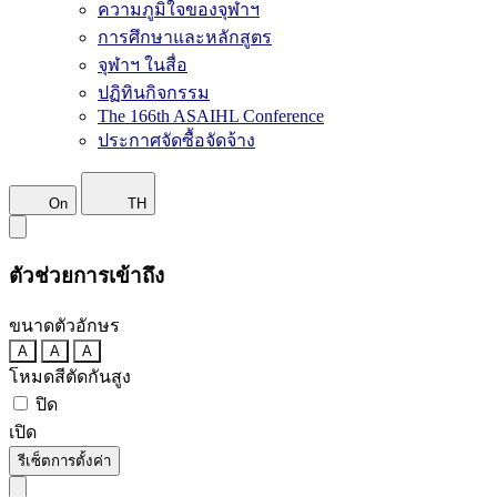
ความภูมิใจของจุฬาฯ
การศึกษาและหลักสูตร
จุฬาฯ ในสื่อ
ปฏิทินกิจกรรม
The 166th ASAIHL Conference
ประกาศจัดซื้อจัดจ้าง
On
TH
ตัวช่วยการเข้าถึง
ขนาดตัวอักษร
A
A
A
โหมดสีตัดกันสูง
ปิด
เปิด
รีเซ็ตการตั้งค่า