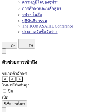
ความภูมิใจของจุฬาฯ
การศึกษาและหลักสูตร
จุฬาฯ ในสื่อ
ปฏิทินกิจกรรม
The 166th ASAIHL Conference
ประกาศจัดซื้อจัดจ้าง
On
TH
ตัวช่วยการเข้าถึง
ขนาดตัวอักษร
A
A
A
โหมดสีตัดกันสูง
ปิด
เปิด
รีเซ็ตการตั้งค่า