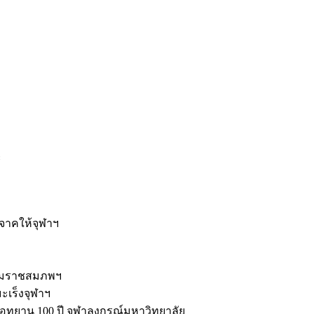
ะ
ิจาคให้จุฬาฯ
รมราชสมภพฯ
มะเร็งจุฬาฯ
ุทยาน 100 ปี จุฬาลงกรณ์มหาวิทยาลัย