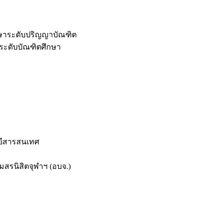
กษาระดับปริญญาบัณฑิต
ระดับบัณฑิตศึกษา
ยีสารสนเทศ
สรนิสิตจุฬาฯ (อบจ.)