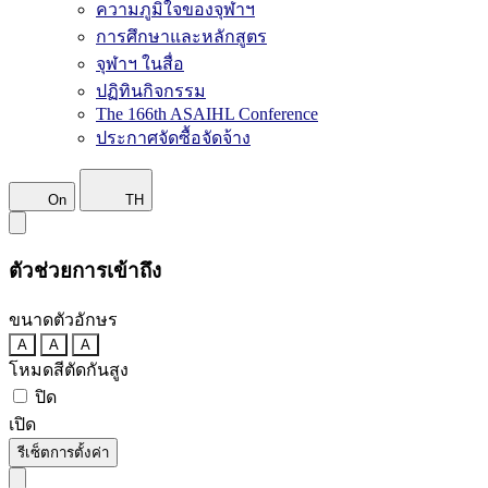
ความภูมิใจของจุฬาฯ
การศึกษาและหลักสูตร
จุฬาฯ ในสื่อ
ปฏิทินกิจกรรม
The 166th ASAIHL Conference
ประกาศจัดซื้อจัดจ้าง
On
TH
ตัวช่วยการเข้าถึง
ขนาดตัวอักษร
A
A
A
โหมดสีตัดกันสูง
ปิด
เปิด
รีเซ็ตการตั้งค่า