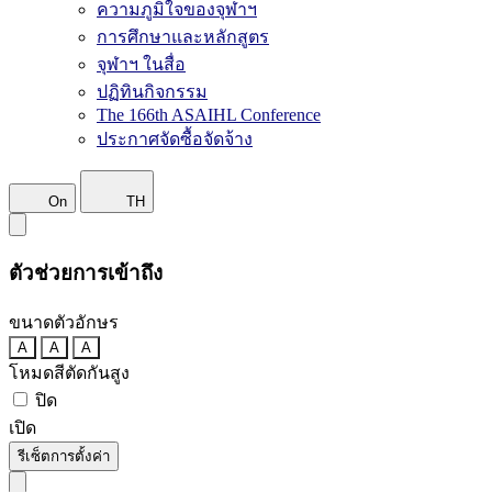
ความภูมิใจของจุฬาฯ
การศึกษาและหลักสูตร
จุฬาฯ ในสื่อ
ปฏิทินกิจกรรม
The 166th ASAIHL Conference
ประกาศจัดซื้อจัดจ้าง
On
TH
ตัวช่วยการเข้าถึง
ขนาดตัวอักษร
A
A
A
โหมดสีตัดกันสูง
ปิด
เปิด
รีเซ็ตการตั้งค่า