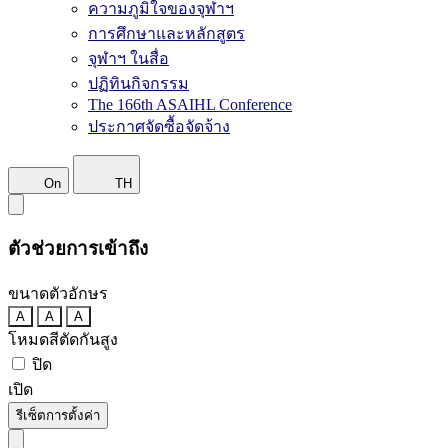
ความภูมิใจของจุฬาฯ
การศึกษาและหลักสูตร
จุฬาฯ ในสื่อ
ปฏิทินกิจกรรม
The 166th ASAIHL Conference
ประกาศจัดซื้อจัดจ้าง
On
TH
ตัวช่วยการเข้าถึง
ขนาดตัวอักษร
A
A
A
โหมดสีตัดกันสูง
ปิด
เปิด
รีเซ็ตการตั้งค่า