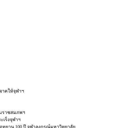
ะ
ิจาคให้จุฬาฯ
รมราชสมภพฯ
มะเร็งจุฬาฯ
ุทยาน 100 ปี จุฬาลงกรณ์มหาวิทยาลัย