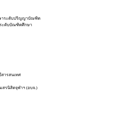
กษาระดับปริญญาบัณฑิต
ระดับบัณฑิตศึกษา
ยีสารสนเทศ
สรนิสิตจุฬาฯ (อบจ.)