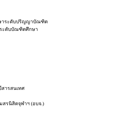
กษาระดับปริญญาบัณฑิต
ระดับบัณฑิตศึกษา
ยีสารสนเทศ
สรนิสิตจุฬาฯ (อบจ.)