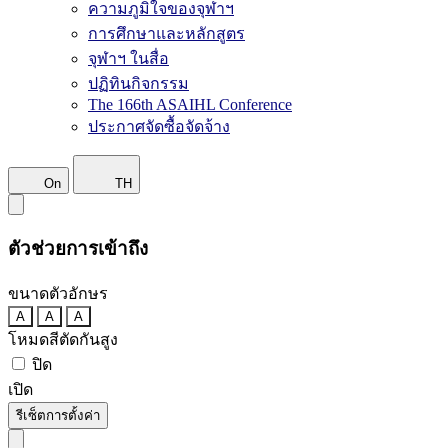
ความภูมิใจของจุฬาฯ
การศึกษาและหลักสูตร
จุฬาฯ ในสื่อ
ปฏิทินกิจกรรม
The 166th ASAIHL Conference
ประกาศจัดซื้อจัดจ้าง
On
TH
ตัวช่วยการเข้าถึง
ขนาดตัวอักษร
A
A
A
โหมดสีตัดกันสูง
ปิด
เปิด
รีเซ็ตการตั้งค่า