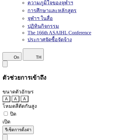
ความภูมิใจของจุฬาฯ
การศึกษาและหลักสูตร
จุฬาฯ ในสื่อ
ปฏิทินกิจกรรม
The 166th ASAIHL Conference
ประกาศจัดซื้อจัดจ้าง
On
TH
ตัวช่วยการเข้าถึง
ขนาดตัวอักษร
A
A
A
โหมดสีตัดกันสูง
ปิด
เปิด
รีเซ็ตการตั้งค่า