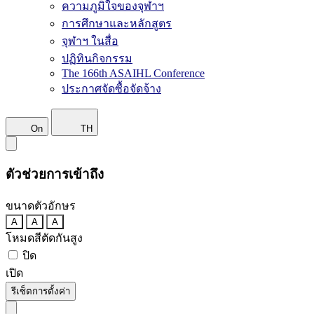
ความภูมิใจของจุฬาฯ
การศึกษาและหลักสูตร
จุฬาฯ ในสื่อ
ปฏิทินกิจกรรม
The 166th ASAIHL Conference
ประกาศจัดซื้อจัดจ้าง
On
TH
ตัวช่วยการเข้าถึง
ขนาดตัวอักษร
A
A
A
โหมดสีตัดกันสูง
ปิด
เปิด
รีเซ็ตการตั้งค่า