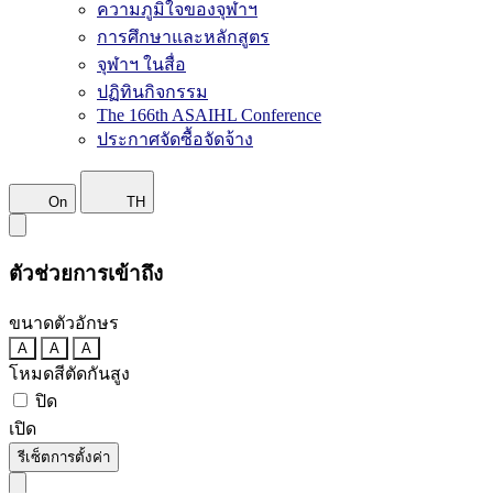
ความภูมิใจของจุฬาฯ
การศึกษาและหลักสูตร
จุฬาฯ ในสื่อ
ปฏิทินกิจกรรม
The 166th ASAIHL Conference
ประกาศจัดซื้อจัดจ้าง
On
TH
ตัวช่วยการเข้าถึง
ขนาดตัวอักษร
A
A
A
โหมดสีตัดกันสูง
ปิด
เปิด
รีเซ็ตการตั้งค่า