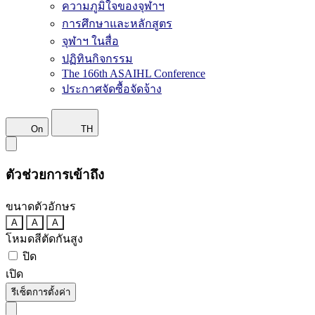
ความภูมิใจของจุฬาฯ
การศึกษาและหลักสูตร
จุฬาฯ ในสื่อ
ปฏิทินกิจกรรม
The 166th ASAIHL Conference
ประกาศจัดซื้อจัดจ้าง
On
TH
ตัวช่วยการเข้าถึง
ขนาดตัวอักษร
A
A
A
โหมดสีตัดกันสูง
ปิด
เปิด
รีเซ็ตการตั้งค่า