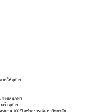
ะ
ิจาคให้จุฬาฯ
รมราชสมภพฯ
มะเร็งจุฬาฯ
ุทยาน 100 ปี จุฬาลงกรณ์มหาวิทยาลัย