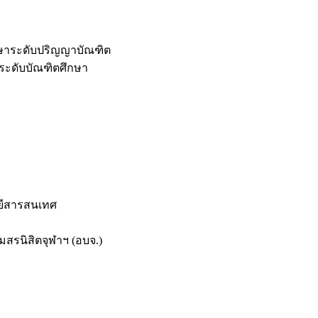
กษาระดับปริญญาบัณฑิต
ระดับบัณฑิตศึกษา
ยีสารสนเทศ
สรนิสิตจุฬาฯ (อบจ.)