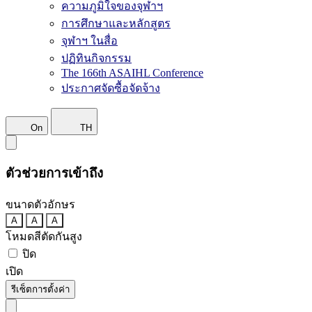
ความภูมิใจของจุฬาฯ
การศึกษาและหลักสูตร
จุฬาฯ ในสื่อ
ปฏิทินกิจกรรม
The 166th ASAIHL Conference
ประกาศจัดซื้อจัดจ้าง
On
TH
ตัวช่วยการเข้าถึง
ขนาดตัวอักษร
A
A
A
โหมดสีตัดกันสูง
ปิด
เปิด
รีเซ็ตการตั้งค่า