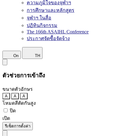
ความภูมิใจของจุฬาฯ
การศึกษาและหลักสูตร
จุฬาฯ ในสื่อ
ปฏิทินกิจกรรม
The 166th ASAIHL Conference
ประกาศจัดซื้อจัดจ้าง
On
TH
ตัวช่วยการเข้าถึง
ขนาดตัวอักษร
A
A
A
โหมดสีตัดกันสูง
ปิด
เปิด
รีเซ็ตการตั้งค่า