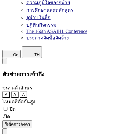
ความภูมิใจของจุฬาฯ
การศึกษาและหลักสูตร
จุฬาฯ ในสื่อ
ปฏิทินกิจกรรม
The 166th ASAIHL Conference
ประกาศจัดซื้อจัดจ้าง
On
TH
ตัวช่วยการเข้าถึง
ขนาดตัวอักษร
A
A
A
โหมดสีตัดกันสูง
ปิด
เปิด
รีเซ็ตการตั้งค่า