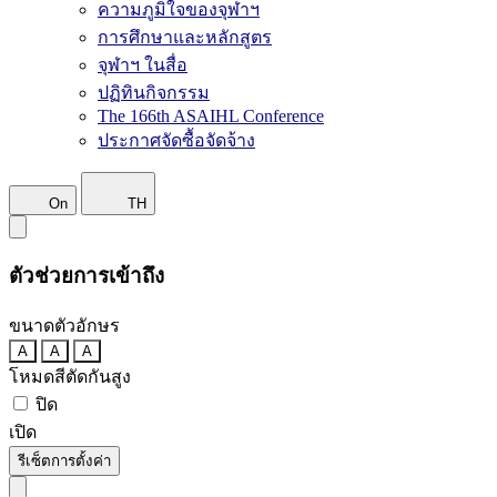
ความภูมิใจของจุฬาฯ
การศึกษาและหลักสูตร
จุฬาฯ ในสื่อ
ปฏิทินกิจกรรม
The 166th ASAIHL Conference
ประกาศจัดซื้อจัดจ้าง
On
TH
ตัวช่วยการเข้าถึง
ขนาดตัวอักษร
A
A
A
โหมดสีตัดกันสูง
ปิด
เปิด
รีเซ็ตการตั้งค่า