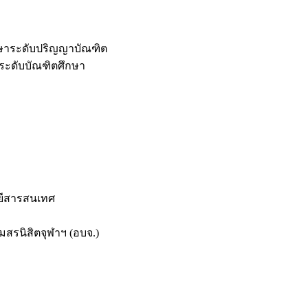
กษาระดับปริญญาบัณฑิต
ระดับบัณฑิตศึกษา
ยีสารสนเทศ
สรนิสิตจุฬาฯ (อบจ.)