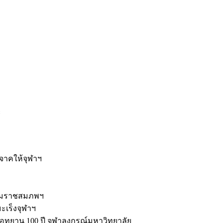
ะ
ิจาคให้จุฬาฯ
รมราชสมภพฯ
มะเร็งจุฬาฯ
ุทยาน 100 ปี จุฬาลงกรณ์มหาวิทยาลัย