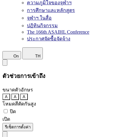
ความภูมิใจของจุฬาฯ
การศึกษาและหลักสูตร
จุฬาฯ ในสื่อ
ปฏิทินกิจกรรม
The 166th ASAIHL Conference
ประกาศจัดซื้อจัดจ้าง
On
TH
ตัวช่วยการเข้าถึง
ขนาดตัวอักษร
A
A
A
โหมดสีตัดกันสูง
ปิด
เปิด
รีเซ็ตการตั้งค่า