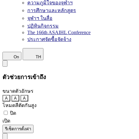
ความภูมิใจของจุฬาฯ
การศึกษาและหลักสูตร
จุฬาฯ ในสื่อ
ปฏิทินกิจกรรม
The 166th ASAIHL Conference
ประกาศจัดซื้อจัดจ้าง
On
TH
ตัวช่วยการเข้าถึง
ขนาดตัวอักษร
A
A
A
โหมดสีตัดกันสูง
ปิด
เปิด
รีเซ็ตการตั้งค่า