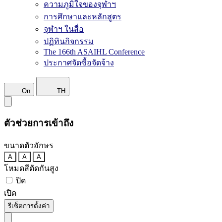
ความภูมิใจของจุฬาฯ
การศึกษาและหลักสูตร
จุฬาฯ ในสื่อ
ปฏิทินกิจกรรม
The 166th ASAIHL Conference
ประกาศจัดซื้อจัดจ้าง
On
TH
ตัวช่วยการเข้าถึง
ขนาดตัวอักษร
A
A
A
โหมดสีตัดกันสูง
ปิด
เปิด
รีเซ็ตการตั้งค่า