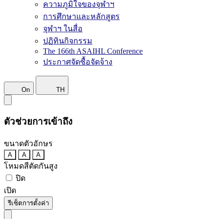
ความภูมิใจของจุฬาฯ
การศึกษาและหลักสูตร
จุฬาฯ ในสื่อ
ปฏิทินกิจกรรม
The 166th ASAIHL Conference
ประกาศจัดซื้อจัดจ้าง
On
TH
ตัวช่วยการเข้าถึง
ขนาดตัวอักษร
A
A
A
โหมดสีตัดกันสูง
ปิด
เปิด
รีเซ็ตการตั้งค่า