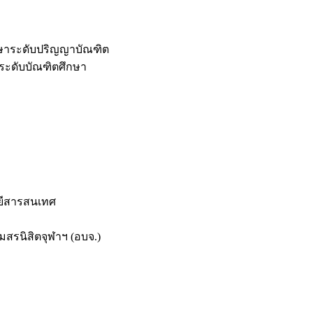
กษาระดับปริญญาบัณฑิต
ระดับบัณฑิตศึกษา
ยีสารสนเทศ
สรนิสิตจุฬาฯ (อบจ.)