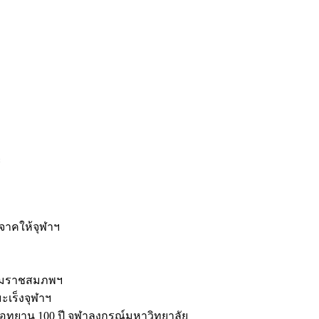
ะ
ิจาคให้จุฬาฯ
รมราชสมภพฯ
มะเร็งจุฬาฯ
ุทยาน 100 ปี จุฬาลงกรณ์มหาวิทยาลัย