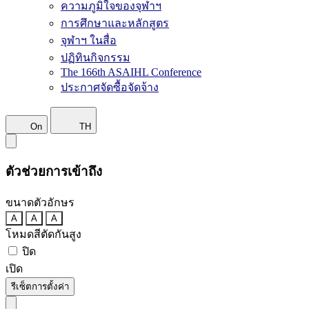
ความภูมิใจของจุฬาฯ
การศึกษาและหลักสูตร
จุฬาฯ ในสื่อ
ปฏิทินกิจกรรม
The 166th ASAIHL Conference
ประกาศจัดซื้อจัดจ้าง
On
TH
ตัวช่วยการเข้าถึง
ขนาดตัวอักษร
A
A
A
โหมดสีตัดกันสูง
ปิด
เปิด
รีเซ็ตการตั้งค่า