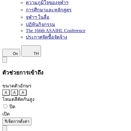
ความภูมิใจของจุฬาฯ
การศึกษาและหลักสูตร
จุฬาฯ ในสื่อ
ปฏิทินกิจกรรม
The 166th ASAIHL Conference
ประกาศจัดซื้อจัดจ้าง
On
TH
ตัวช่วยการเข้าถึง
ขนาดตัวอักษร
A
A
A
โหมดสีตัดกันสูง
ปิด
เปิด
รีเซ็ตการตั้งค่า