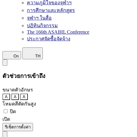
ความภูมิใจของจุฬาฯ
การศึกษาและหลักสูตร
จุฬาฯ ในสื่อ
ปฏิทินกิจกรรม
The 166th ASAIHL Conference
ประกาศจัดซื้อจัดจ้าง
On
TH
ตัวช่วยการเข้าถึง
ขนาดตัวอักษร
A
A
A
โหมดสีตัดกันสูง
ปิด
เปิด
รีเซ็ตการตั้งค่า