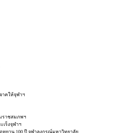
ะ
ิจาคให้จุฬาฯ
รมราชสมภพฯ
มะเร็งจุฬาฯ
ุทยาน 100 ปี จุฬาลงกรณ์มหาวิทยาลัย