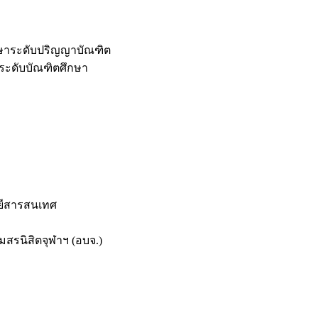
กษาระดับปริญญาบัณฑิต
ระดับบัณฑิตศึกษา
ยีสารสนเทศ
สรนิสิตจุฬาฯ (อบจ.)