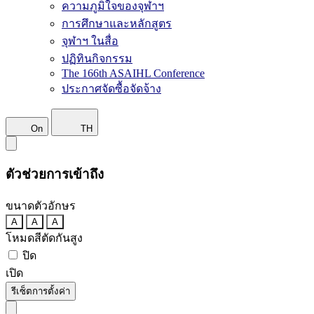
ความภูมิใจของจุฬาฯ
การศึกษาและหลักสูตร
จุฬาฯ ในสื่อ
ปฏิทินกิจกรรม
The 166th ASAIHL Conference
ประกาศจัดซื้อจัดจ้าง
On
TH
ตัวช่วยการเข้าถึง
ขนาดตัวอักษร
A
A
A
โหมดสีตัดกันสูง
ปิด
เปิด
รีเซ็ตการตั้งค่า