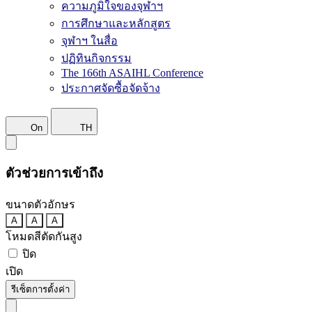
ความภูมิใจของจุฬาฯ
การศึกษาและหลักสูตร
จุฬาฯ ในสื่อ
ปฏิทินกิจกรรม
The 166th ASAIHL Conference
ประกาศจัดซื้อจัดจ้าง
On
TH
ตัวช่วยการเข้าถึง
ขนาดตัวอักษร
A
A
A
โหมดสีตัดกันสูง
ปิด
เปิด
รีเซ็ตการตั้งค่า